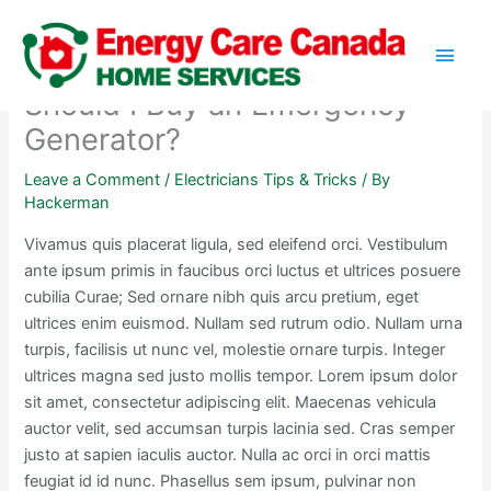
Skip
Main
to
content
Men
Should I Buy an Emergency
Generator?
Leave a Comment
/
Electricians Tips & Tricks
/ By
Hackerman
Vivamus quis placerat ligula, sed eleifend orci. Vestibulum
ante ipsum primis in faucibus orci luctus et ultrices posuere
cubilia Curae; Sed ornare nibh quis arcu pretium, eget
ultrices enim euismod. Nullam sed rutrum odio. Nullam urna
turpis, facilisis ut nunc vel, molestie ornare turpis. Integer
ultrices magna sed justo mollis tempor. Lorem ipsum dolor
sit amet, consectetur adipiscing elit. Maecenas vehicula
auctor velit, sed accumsan turpis lacinia sed. Cras semper
justo at sapien iaculis auctor. Nulla ac orci in orci mattis
feugiat id id nunc. Phasellus sem ipsum, pulvinar non